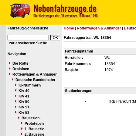
Fahrzeug-Schnellsuche
Home
|
Rottenwagen & Anhänger
|
Deuts
Fahrzeugportrait WU 18354
zur erweiterten Suche
Fahrzeugstamm
Navigation
Hersteller:
WU
Die Rotte
Fabriknummer:
18354
Draisinen
Baujahr:
1974
Rottenwagen & Anhänger
Deutsche Bundesbahn
Kl-Nummern
Klv 40
Stationierungen
Klv 41
-
TRB Frankfurt (M
Klv 50
Klv 51
Klv 53
Bauserien
Prototypen
1. Bauserie
2. Bauserie