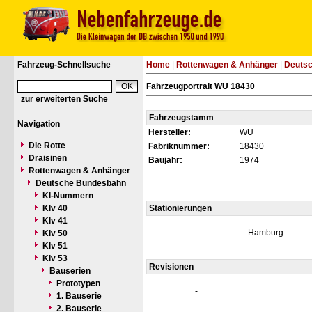
Fahrzeug-Schnellsuche
Home
|
Rottenwagen & Anhänger
|
Deuts
Fahrzeugportrait WU 18430
zur erweiterten Suche
Fahrzeugstamm
Navigation
Hersteller:
WU
Die Rotte
Fabriknummer:
18430
Draisinen
Baujahr:
1974
Rottenwagen & Anhänger
Deutsche Bundesbahn
Kl-Nummern
Klv 40
Stationierungen
Klv 41
-
Hamburg
Klv 50
Klv 51
Klv 53
Revisionen
Bauserien
Prototypen
-
1. Bauserie
2. Bauserie