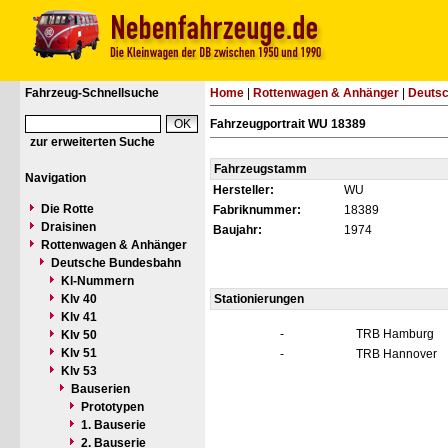
Fahrzeug-Schnellsuche
Home
|
Rottenwagen & Anhänger
|
Deuts
Fahrzeugportrait WU 18389
zur erweiterten Suche
Fahrzeugstamm
Navigation
Hersteller:
WU
Die Rotte
Fabriknummer:
18389
Draisinen
Baujahr:
1974
Rottenwagen & Anhänger
Deutsche Bundesbahn
Kl-Nummern
Klv 40
Stationierungen
Klv 41
-
TRB Hamburg
Klv 50
Klv 51
-
TRB Hannover
Klv 53
Bauserien
Prototypen
1. Bauserie
2. Bauserie