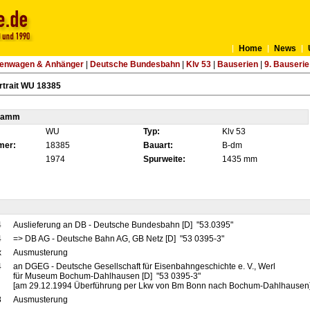
Home
News
tenwagen & Anhänger
|
Deutsche Bundesbahn
|
Klv 53
|
Bauserien
|
9. Bauserie
rtrait WU 18385
tamm
WU
Typ:
Klv 53
mer:
18385
Bauart:
B-dm
1974
Spurweite:
1435 mm
4
Auslieferung an DB - Deutsche Bundesbahn [D] "53.0395"
4
=> DB AG - Deutsche Bahn AG, GB Netz [D] "53 0395-3"
x
Ausmusterung
4
an DGEG - Deutsche Gesellschaft für Eisenbahngeschichte e. V., Werl
für Museum Bochum-Dahlhausen [D] "53 0395-3"
[am 29.12.1994 Überführung per Lkw von Bm Bonn nach Bochum-Dahlhausen
8
Ausmusterung