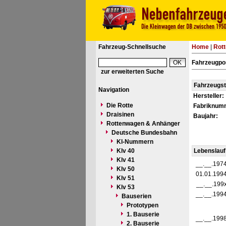
Fahrzeug-Schnellsuche
Home
|
Rot
Fahrzeugpo
zur erweiterten Suche
Fahrzeugs
Navigation
Hersteller:
Die Rotte
Fabriknum
Draisinen
Baujahr:
Rottenwagen & Anhänger
Deutsche Bundesbahn
Kl-Nummern
Klv 40
Lebenslauf
Klv 41
__.__.197
Klv 50
01.01.199
Klv 51
__.__.199
Klv 53
__.__.199
Bauserien
Prototypen
1. Bauserie
__.__.199
2. Bauserie