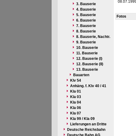
08.07.199
3. Bauserie
4. Bauserie
5. Bauserie
Fotos
6. Bauserie
7. Bauserie
8. Bauserie
8. Bauserie, Nachtr.
9. Bauserie
10. Bauserie
11. Bauserie
12. Bauserie (I)
12. Bauserie (II)
13. Bauserie
Bauarten
Klv 54
Anhäng. f. Klv 40 / 41
Kla 01
Kla 03
Kla 04
Kla 06
Kla 07
Kla 99 / Kla 09
Lieferungen an Dritte
Deutsche Reichsbahn
Deutsche Bahn AG