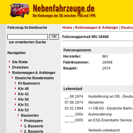
Fahrzeug-Schnellsuche
Home
|
Rottenwagen & Anhänger
|
Deuts
Fahrzeugportrait WU 18408
zur erweiterten Suche
Fahrzeugstamm
Navigation
Hersteller:
WU
Die Rotte
Fabriknummer:
18408
Draisinen
Baujahr:
1974
Rottenwagen & Anhänger
Deutsche Bundesbahn
Kl-Nummern
Klv 40
Lebenslauf
Klv 41
__.06.1974
Auslieferung an DB - Deut
Klv 50
07.06.1974
Abnahme
Klv 51
01.01.1994
=> DB AG - Deutsche Bahn 
Klv 53
__.__.200x
Ausmusterung
Bauserien
__.__.2005
an ESG Eisenbahn Service G
Prototypen
1. Bauserie
Verbleib unbekannt
2. Bauserie