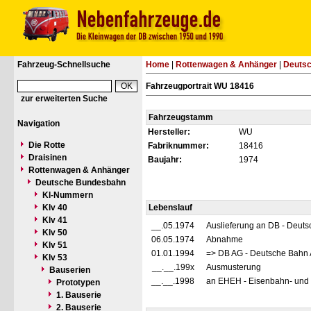
Fahrzeug-Schnellsuche
Home
|
Rottenwagen & Anhänger
|
Deuts
Fahrzeugportrait WU 18416
zur erweiterten Suche
Fahrzeugstamm
Navigation
Hersteller:
WU
Die Rotte
Fabriknummer:
18416
Draisinen
Baujahr:
1974
Rottenwagen & Anhänger
Deutsche Bundesbahn
Kl-Nummern
Klv 40
Lebenslauf
Klv 41
__.05.1974
Auslieferung an DB - Deut
Klv 50
06.05.1974
Abnahme
Klv 51
01.01.1994
=> DB AG - Deutsche Bahn 
Klv 53
__.__.199x
Ausmusterung
Bauserien
__.__.1998
an EHEH - Eisenbahn- und 
Prototypen
1. Bauserie
2. Bauserie