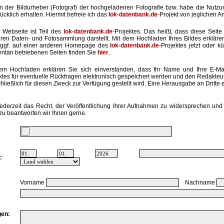
in der Bildurheber (Fotograf) der hochgeladenen Fotografie bzw. habe die Nut
ücklich erhalten. Hiermit befreie ich das
lok-datenbank.de
-Projekt von jeglichen A
 Webseite ist Teil des
lok-datenbank.de
-Projektes. Das heißt, dass diese Seite 
ren Daten- und Fotosammlung darstellt. Mit dem Hochladen Ihres Bildes erkläre
ggf. auf einer anderen Homepage des
lok-datenbank.de
-Projektes jetzt oder k
tan betriebenen Seiten finden Sie
hier
.
em Hochladen erklären Sie sich einverstanden, dass Ihr Name und Ihre E-Ma
ktes für eventuelle Rückfragen elektronisch gespeichert werden und den Redakte
hließlich für diesen Zweck zur Verfügung gestellt wird. Eine Herausgabe an Dritte er
ederzeit das Recht, der Veröffentlichung Ihrer Aufnahmen zu widersprechen und 
zu beantworten wir Ihnen gerne.
:
Vorname
Nachname
en: