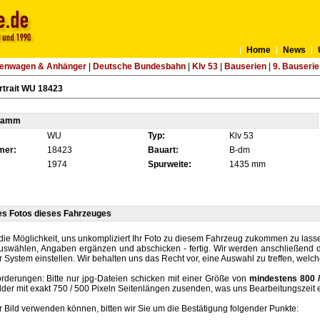
Home
News
tenwagen & Anhänger
|
Deutsche Bundesbahn
|
Klv 53
|
Bauserien
|
9. Bauserie
rtrait WU 18423
tamm
WU
Typ:
Klv 53
mer:
18423
Bauart:
B-dm
1974
Spurweite:
1435 mm
es Fotos dieses Fahrzeuges
die Möglichkeit, uns unkompliziert Ihr Foto zu diesem Fahrzeug zukommen zu lassen
auswählen, Angaben ergänzen und abschicken - fertig. Wir werden anschließend d
r System einstellen. Wir behalten uns das Recht vor, eine Auswahl zu treffen, welc
rderungen: Bitte nur jpg-Dateien schicken mit einer Größe von
mindestens 800 /
lder mit exakt 750 / 500 Pixeln Seitenlängen zusenden, was uns Bearbeitungszeit 
hr Bild verwenden können, bitten wir Sie um die Bestätigung folgender Punkte: