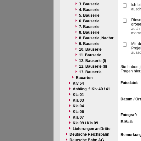
3. Bauserie
Ich b
ausdr
4. Bauserie
5. Bauserie
Diese
6. Bauserie
größe
7. Bauserie
auch 
8. Bauserie
momen
8. Bauserie, Nachtr.
9. Bauserie
Mit d
Proje
10. Bauserie
aussc
11. Bauserie
12. Bauserie (I)
12. Bauserie (II)
Sie haben j
Fragen hier
13. Bauserie
Bauarten
Fotodatei:
Klv 54
Anhäng. f. Klv 40 / 41
Kla 01
Datum / Ort
Kla 03
Kla 04
Kla 06
Fotograf:
Kla 07
E-Mail:
Kla 99 / Kla 09
Lieferungen an Dritte
Deutsche Reichsbahn
Bemerkung
Deutsche Bahn AG