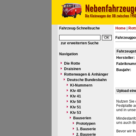
Fahrzeug-Schnellsuche
Home
|
Rot
Fahrzeugpo
zur erweiterten Suche
Fahrzeugs
Navigation
Hersteller:
Die Rotte
Fabriknum
Draisinen
Baujahr:
Rottenwagen & Anhänger
Deutsche Bundesbahn
Kl-Nummern
Klv 40
Upload ein
Klv 41
Nutzen Sie 
Klv 50
Festplatte 
Klv 51
und in unse
Klv 53
Bauserien
Mindestanfo
uns auch Bi
Prototypen
1. Bauserie
Bevor wir I
2. Bauserie