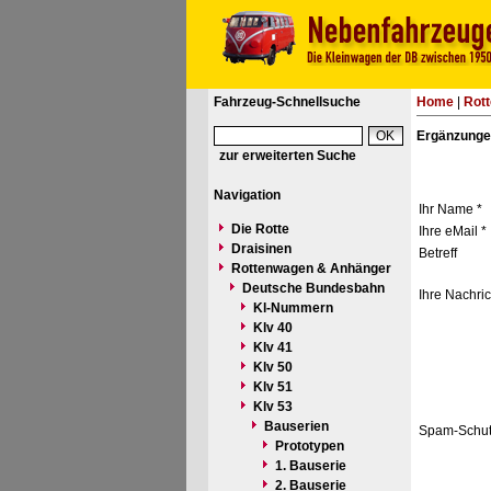
Fahrzeug-Schnellsuche
Home
|
Rot
Ergänzunge
zur erweiterten Suche
Navigation
Ihr Name *
Die Rotte
Ihre eMail *
Draisinen
Betreff
Rottenwagen & Anhänger
Deutsche Bundesbahn
Ihre Nachric
Kl-Nummern
Klv 40
Klv 41
Klv 50
Klv 51
Klv 53
Bauserien
Spam-Schut
Prototypen
1. Bauserie
2. Bauserie