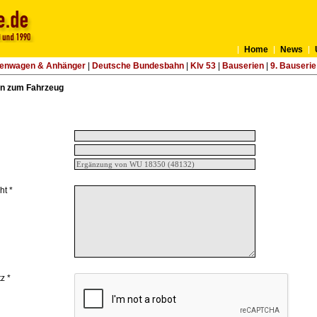
Home
News
tenwagen & Anhänger
|
Deutsche Bundesbahn
|
Klv 53
|
Bauserien
|
9. Bauserie
n zum Fahrzeug
ht *
z *