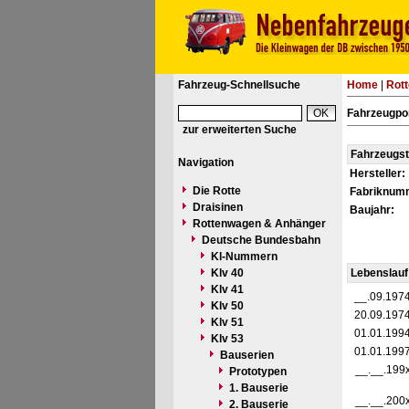
Fahrzeug-Schnellsuche
Home
|
Rot
Fahrzeugpo
zur erweiterten Suche
Fahrzeugs
Navigation
Hersteller:
Die Rotte
Fabriknum
Draisinen
Baujahr:
Rottenwagen & Anhänger
Deutsche Bundesbahn
Kl-Nummern
Klv 40
Lebenslauf
Klv 41
__.09.197
Klv 50
20.09.197
Klv 51
01.01.199
Klv 53
01.01.199
Bauserien
__.__.199
Prototypen
1. Bauserie
__.__.200
2. Bauserie