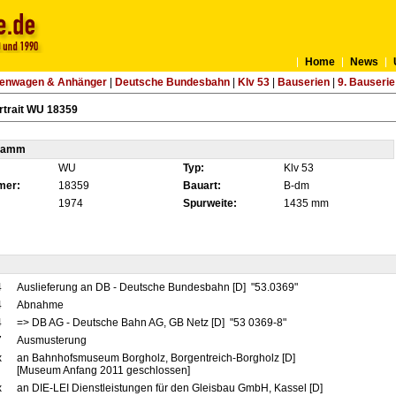
Home
News
tenwagen & Anhänger
|
Deutsche Bundesbahn
|
Klv 53
|
Bauserien
|
9. Bauserie
rtrait WU 18359
tamm
WU
Typ:
Klv 53
mer:
18359
Bauart:
B-dm
1974
Spurweite:
1435 mm
4
Auslieferung an DB - Deutsche Bundesbahn [D] "53.0369"
4
Abnahme
4
=> DB AG - Deutsche Bahn AG, GB Netz [D] "53 0369-8"
7
Ausmusterung
x
an Bahnhofsmuseum Borgholz, Borgentreich-Borgholz [D]
[Museum Anfang 2011 geschlossen]
x
an DIE-LEI Dienstleistungen für den Gleisbau GmbH, Kassel [D]