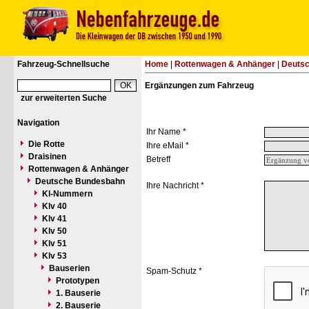
Fahrzeug-Schnellsuche
Home
|
Rottenwagen & Anhänger
|
Deuts
Ergänzungen zum Fahrzeug
zur erweiterten Suche
Navigation
Ihr Name *
Die Rotte
Ihre eMail *
Draisinen
Betreff
Rottenwagen & Anhänger
Deutsche Bundesbahn
Ihre Nachricht *
Kl-Nummern
Klv 40
Klv 41
Klv 50
Klv 51
Klv 53
Bauserien
Spam-Schutz *
Prototypen
1. Bauserie
2. Bauserie