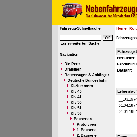
Fahrzeug-Schnellsuche
Home
|
Rot
Fahrzeugpo
zur erweiterten Suche
Fahrzeugs
Navigation
Hersteller:
Die Rotte
Fabriknum
Draisinen
Baujahr:
Rottenwagen & Anhänger
Deutsche Bundesbahn
Kl-Nummern
Klv 40
Lebenslauf
Klv 41
__.03.197
Klv 50
01.04.197
Klv 51
01.01.199
Klv 53
Bauserien
Prototypen
1. Bauserie
2. Bauserie