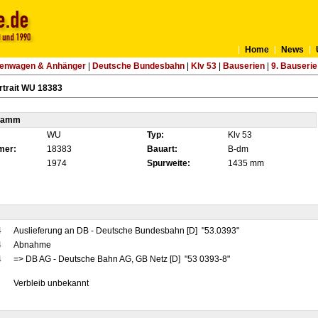
Home
News
tenwagen & Anhänger
|
Deutsche Bundesbahn
|
Klv 53
|
Bauserien
|
9. Bauserie
rtrait WU 18383
tamm
WU
Typ:
Klv 53
mer:
18383
Bauart:
B-dm
1974
Spurweite:
1435 mm
4
Auslieferung an DB - Deutsche Bundesbahn [D] "53.0393"
4
Abnahme
4
=> DB AG - Deutsche Bahn AG, GB Netz [D] "53 0393-8"
Verbleib unbekannt