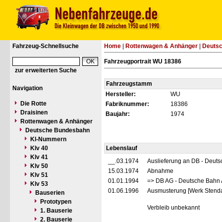
Fahrzeug-Schnellsuche
Home
|
Rottenwagen & Anhänger
|
Deuts
Fahrzeugportrait WU 18386
zur erweiterten Suche
Fahrzeugstamm
Navigation
Hersteller:
WU
Die Rotte
Fabriknummer:
18386
Draisinen
Baujahr:
1974
Rottenwagen & Anhänger
Deutsche Bundesbahn
Kl-Nummern
Klv 40
Lebenslauf
Klv 41
__.03.1974
Auslieferung an DB - Deut
Klv 50
15.03.1974
Abnahme
Klv 51
01.01.1994
=> DB AG - Deutsche Bahn 
Klv 53
01.06.1996
Ausmusterung [Werk Stenda
Bauserien
Prototypen
Verbleib unbekannt
1. Bauserie
2. Bauserie