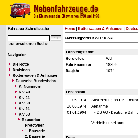
Fahrzeug-Schnellsuche
Home
|
Rottenwagen & Anhänger
|
Deuts
Fahrzeugportrait WU 18399
zur erweiterten Suche
Fahrzeugstamm
Navigation
Hersteller:
WU
Die Rotte
Fabriknummer:
18399
Draisinen
Baujahr:
1974
Rottenwagen & Anhänger
Deutsche Bundesbahn
Kl-Nummern
Klv 40
Lebenslauf
Klv 41
__.05.1974
Auslieferung an DB - Deut
Klv 50
10.05.1974
Abnahme
Klv 51
01.01.1994
=> DB AG - Deutsche Bahn 
Klv 53
Bauserien
Verbleib unbekannt
Prototypen
1. Bauserie
2. Bauserie