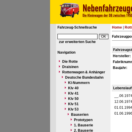
Fahrzeug-Schnellsuche
Home
|
Rot
Fahrzeugpo
zur erweiterten Suche
Fahrzeugs
Navigation
Hersteller:
Die Rotte
Fabriknum
Draisinen
Baujahr:
Rottenwagen & Anhänger
Deutsche Bundesbahn
Kl-Nummern
Klv 40
Lebenslauf
Klv 41
__.06.197
Klv 50
12.06.197
Klv 51
01.01.199
Klv 53
01.06.199
Bauserien
Prototypen
1. Bauserie
2. Bauserie