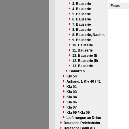
3. Bauserie
Fotos
4. Bauserie
5. Bauserie
6. Bauserie
7. Bauserie
8. Bauserie
8. Bauserie, Nachtr.
9. Bauserie
10. Bauserie
11. Bauserie
12. Bauserie (I)
12. Bauserie (II)
13. Bauserie
Bauarten
Klv 54
Anhäng. f. Klv 40 / 41
Kla 01
Kla 03
Kla 04
Kla 06
Kla 07
Kla 99 / Kla 09
Lieferungen an Dritte
Deutsche Reichsbahn
Deutsche Bahn AG