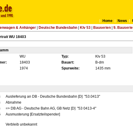
Home
News
tenwagen & Anhänger
|
Deutsche Bundesbahn
|
Klv 53
|
Bauserien
|
9. Bauserie
rtrait WU 18403
tamm
WU
Typ:
Klv 53
mer:
18403
Bauart:
B-dm
1974
Spurweite:
1435 mm
4
Auslieferung an DB - Deutsche Bundesbahn [D] "53.0413"
4
Abnahme
4
=> DB AG - Deutsche Bahn AG, GB Netz [D] "53 0413-4"
6
Ausmusterung [Ersatzteilspender]
Verbleib unbekannt