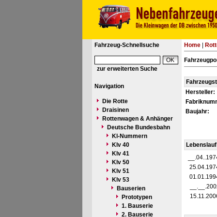
Fahrzeug-Schnellsuche
Home
|
Rot
Fahrzeugpo
zur erweiterten Suche
Fahrzeugs
Navigation
Hersteller:
Die Rotte
Fabriknum
Draisinen
Baujahr:
Rottenwagen & Anhänger
Deutsche Bundesbahn
Kl-Nummern
Klv 40
Lebenslauf
Klv 41
__.04..197
Klv 50
25.04.197
Klv 51
01.01.199
Klv 53
__.__.200
Bauserien
15.11.200
Prototypen
1. Bauserie
2. Bauserie