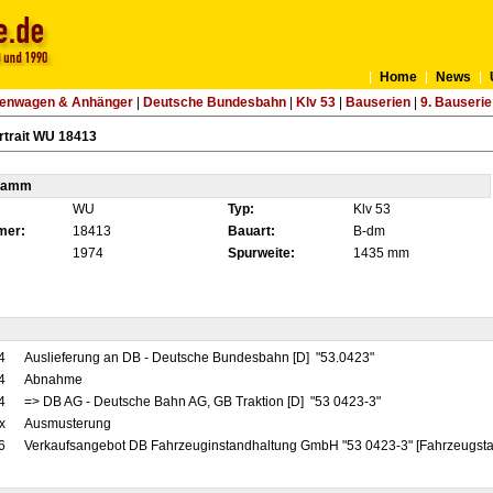
Home
News
tenwagen & Anhänger
|
Deutsche Bundesbahn
|
Klv 53
|
Bauserien
|
9. Bauserie
rtrait WU 18413
tamm
WU
Typ:
Klv 53
mer:
18413
Bauart:
B-dm
1974
Spurweite:
1435 mm
4
Auslieferung an DB - Deutsche Bundesbahn [D] "53.0423"
4
Abnahme
4
=> DB AG - Deutsche Bahn AG, GB Traktion [D] "53 0423-3"
x
Ausmusterung
6
Verkaufsangebot DB Fahrzeuginstandhaltung GmbH "53 0423-3" [Fahrzeugstan