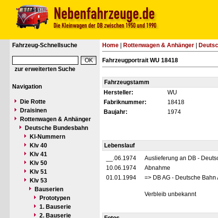
Fahrzeug-Schnellsuche
Home
|
Rottenwagen & Anhänger
|
Deuts
Fahrzeugportrait WU 18418
zur erweiterten Suche
Fahrzeugstamm
Navigation
Hersteller:
WU
Die Rotte
Fabriknummer:
18418
Draisinen
Baujahr:
1974
Rottenwagen & Anhänger
Deutsche Bundesbahn
Kl-Nummern
Klv 40
Lebenslauf
Klv 41
__.06.1974
Auslieferung an DB - Deut
Klv 50
10.06.1974
Abnahme
Klv 51
01.01.1994
=> DB AG - Deutsche Bahn 
Klv 53
Bauserien
Verbleib unbekannt
Prototypen
1. Bauserie
2. Bauserie