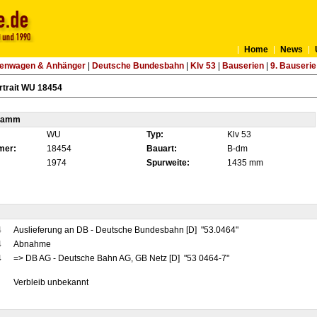
Home
News
tenwagen & Anhänger
|
Deutsche Bundesbahn
|
Klv 53
|
Bauserien
|
9. Bauserie
rtrait WU 18454
tamm
WU
Typ:
Klv 53
mer:
18454
Bauart:
B-dm
1974
Spurweite:
1435 mm
4
Auslieferung an DB - Deutsche Bundesbahn [D] "53.0464"
4
Abnahme
4
=> DB AG - Deutsche Bahn AG, GB Netz [D] "53 0464-7"
Verbleib unbekannt