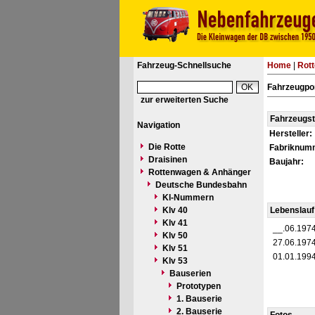
Fahrzeug-Schnellsuche
Home
|
Rot
Fahrzeugpo
zur erweiterten Suche
Fahrzeugs
Navigation
Hersteller:
Die Rotte
Fabriknum
Draisinen
Baujahr:
Rottenwagen & Anhänger
Deutsche Bundesbahn
Kl-Nummern
Klv 40
Lebenslauf
Klv 41
__.06.197
Klv 50
27.06.197
Klv 51
01.01.199
Klv 53
Bauserien
Prototypen
1. Bauserie
2. Bauserie