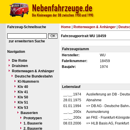
Fahrzeug-Schnellsuche
Home
|
Rottenwagen & Anhänger
|
Deuts
Fahrzeugportrait WU 18459
zur erweiterten Suche
Fahrzeugstamm
Navigation
Hersteller:
WU
Die Rotte
Fabriknummer:
18459
Draisinen
Baujahr:
1974
Rottenwagen & Anhänger
Deutsche Bundesbahn
Kl-Nummern
Klv 40
Lebenslauf
Klv 41
__.__.1974
Auslieferung an DB - Deut
Klv 50
28.01.1975
Abnahme
Klv 51
01.01.1994
=> DB AG - Deutsche Bahn 
Klv 53
__.__.200x
Ausmusterung
Bauserien
__.__.200x
an FKE - Frankfurt-Königste
Prototypen
1. Bauserie
08.03.2006
=> HLB Basis AG, Frankfurt
2. Bauserie