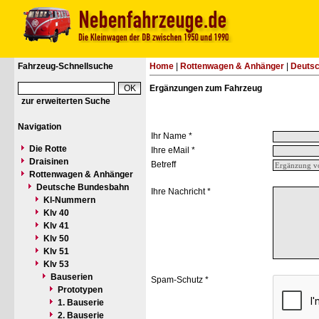
Fahrzeug-Schnellsuche
Home
|
Rottenwagen & Anhänger
|
Deuts
Ergänzungen zum Fahrzeug
zur erweiterten Suche
Navigation
Ihr Name *
Die Rotte
Ihre eMail *
Draisinen
Betreff
Rottenwagen & Anhänger
Deutsche Bundesbahn
Ihre Nachricht *
Kl-Nummern
Klv 40
Klv 41
Klv 50
Klv 51
Klv 53
Bauserien
Spam-Schutz *
Prototypen
1. Bauserie
2. Bauserie