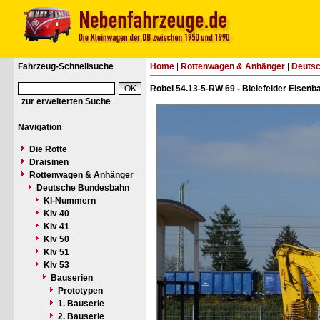
Fahrzeug-Schnellsuche
Home
|
Rottenwagen & Anhänger
|
Deuts
Robel 54.13-5-RW 69 - Bielefelder Eisen
zur erweiterten Suche
Navigation
Die Rotte
Draisinen
Rottenwagen & Anhänger
Deutsche Bundesbahn
Kl-Nummern
Klv 40
Klv 41
Klv 50
Klv 51
Klv 53
Bauserien
Prototypen
1. Bauserie
2. Bauserie