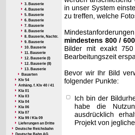
3. Bauserie
in unser System einste
4. Bauserie
zu treffen, welche Fot
5. Bauserie
6. Bauserie
7. Bauserie
Mindestanforderungen: 
8. Bauserie
8. Bauserie, Nachtr.
mindestens 800 / 600
9. Bauserie
Bilder mit exakt 75
10. Bauserie
11. Bauserie
Bearbeitungszeit ersp
12. Bauserie (I)
12. Bauserie (II)
13. Bauserie
Bevor wir Ihr Bild ve
Bauarten
folgender Punkte:
Klv 54
Anhäng. f. Klv 40 / 41
Kla 01
Kla 03
Ich bin der Bildur
Kla 04
habe die Nutzun
Kla 06
Kla 07
ausdrücklich erha
Kla 99 / Kla 09
Projekt von jeglich
Lieferungen an Dritte
Deutsche Reichsbahn
Deutsche Bahn AG