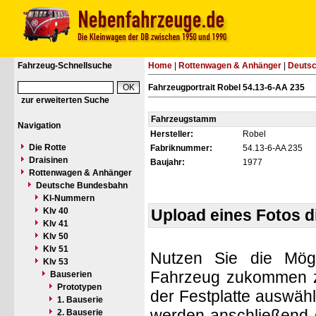
Fahrzeug-Schnellsuche
Home
|
Rottenwagen & Anhänger
|
Deuts
Fahrzeugportrait Robel 54.13-6-AA 235
zur erweiterten Suche
Fahrzeugstamm
Navigation
Hersteller:
Robel
Die Rotte
Fabriknummer:
54.13-6-AA 235
Draisinen
Baujahr:
1977
Rottenwagen & Anhänger
Deutsche Bundesbahn
Kl-Nummern
Klv 40
Upload eines Fotos 
Klv 41
Klv 50
Klv 51
Nutzen Sie die Mögl
Klv 53
Fahrzeug zukommen zu 
Bauserien
Prototypen
der Festplatte auswäh
1. Bauserie
werden anschließend d
2. Bauserie