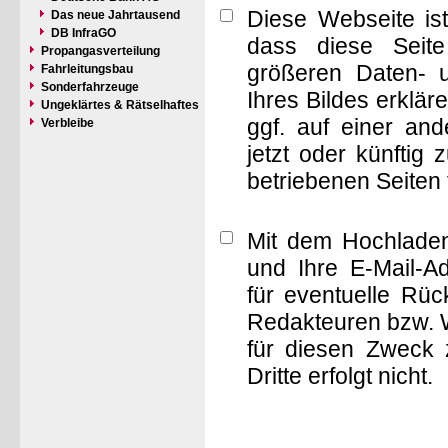
Diese Webseite is
Das neue Jahrtausend
DB InfraGO
dass diese Seite 
Propangasverteilung
größeren Daten- 
Fahrleitungsbau
Sonderfahrzeuge
Ihres Bildes erklä
Ungeklärtes & Rätselhaftes
ggf. auf einer a
Verbleibe
jetzt oder künftig
betriebenen Seiten
Mit dem Hochladen
und Ihre E-Mail-A
für eventuelle Rü
Redakteuren bzw. W
für diesen Zweck 
Dritte erfolgt nicht.