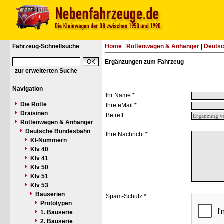
Fahrzeug-Schnellsuche
Home
|
Rottenwagen & Anhänger
|
Deuts
Ergänzungen zum Fahrzeug
zur erweiterten Suche
Navigation
Ihr Name *
Die Rotte
Ihre eMail *
Draisinen
Betreff
Rottenwagen & Anhänger
Deutsche Bundesbahn
Ihre Nachricht *
Kl-Nummern
Klv 40
Klv 41
Klv 50
Klv 51
Klv 53
Bauserien
Spam-Schutz *
Prototypen
1. Bauserie
2. Bauserie