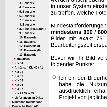
3. Bauserie
in unser System einste
4. Bauserie
zu treffen, welche Fot
5. Bauserie
6. Bauserie
7. Bauserie
Mindestanforderungen: 
8. Bauserie
8. Bauserie, Nachtr.
mindestens 800 / 600
9. Bauserie
Bilder mit exakt 75
10. Bauserie
11. Bauserie
Bearbeitungszeit ersp
12. Bauserie (I)
12. Bauserie (II)
13. Bauserie
Bevor wir Ihr Bild ve
Bauarten
folgender Punkte:
Klv 54
Anhäng. f. Klv 40 / 41
Kla 01
Kla 03
Ich bin der Bildur
Kla 04
habe die Nutzun
Kla 06
Kla 07
ausdrücklich erha
Kla 99 / Kla 09
Projekt von jeglich
Lieferungen an Dritte
Deutsche Reichsbahn
Deutsche Bahn AG