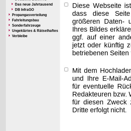
Diese Webseite is
Das neue Jahrtausend
DB InfraGO
dass diese Seite 
Propangasverteilung
größeren Daten- 
Fahrleitungsbau
Sonderfahrzeuge
Ihres Bildes erklä
Ungeklärtes & Rätselhaftes
ggf. auf einer a
Verbleibe
jetzt oder künftig
betriebenen Seiten
Mit dem Hochladen
und Ihre E-Mail-A
für eventuelle Rü
Redakteuren bzw. W
für diesen Zweck 
Dritte erfolgt nicht.