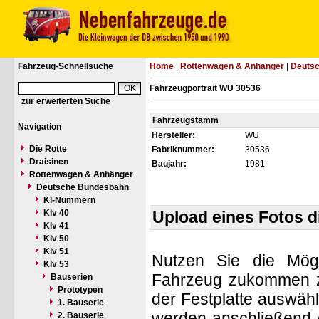
Fahrzeug-Schnellsuche
Home
|
Rottenwagen & Anhänger
|
Deuts
Fahrzeugportrait WU 30536
zur erweiterten Suche
Fahrzeugstamm
Navigation
Hersteller:
WU
Die Rotte
Fabriknummer:
30536
Draisinen
Baujahr:
1981
Rottenwagen & Anhänger
Deutsche Bundesbahn
Kl-Nummern
Klv 40
Upload eines Fotos 
Klv 41
Klv 50
Klv 51
Nutzen Sie die Mögl
Klv 53
Fahrzeug zukommen zu 
Bauserien
Prototypen
der Festplatte auswäh
1. Bauserie
werden anschließend d
2. Bauserie