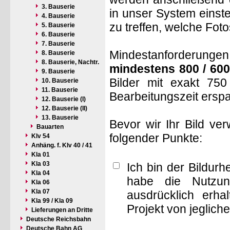
3. Bauserie
in unser System einste
4. Bauserie
zu treffen, welche Fot
5. Bauserie
6. Bauserie
7. Bauserie
Mindestanforderungen: 
8. Bauserie
8. Bauserie, Nachtr.
mindestens 800 / 600
9. Bauserie
Bilder mit exakt 75
10. Bauserie
11. Bauserie
Bearbeitungszeit ersp
12. Bauserie (I)
12. Bauserie (II)
13. Bauserie
Bevor wir Ihr Bild ve
Bauarten
folgender Punkte:
Klv 54
Anhäng. f. Klv 40 / 41
Kla 01
Kla 03
Ich bin der Bildur
Kla 04
habe die Nutzun
Kla 06
Kla 07
ausdrücklich erha
Kla 99 / Kla 09
Projekt von jeglich
Lieferungen an Dritte
Deutsche Reichsbahn
Deutsche Bahn AG