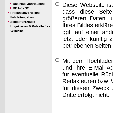
Diese Webseite is
Das neue Jahrtausend
DB InfraGO
dass diese Seite 
Propangasverteilung
größeren Daten- 
Fahrleitungsbau
Sonderfahrzeuge
Ihres Bildes erklä
Ungeklärtes & Rätselhaftes
ggf. auf einer a
Verbleibe
jetzt oder künftig
betriebenen Seiten
Mit dem Hochladen
und Ihre E-Mail-A
für eventuelle Rü
Redakteuren bzw. W
für diesen Zweck 
Dritte erfolgt nicht.