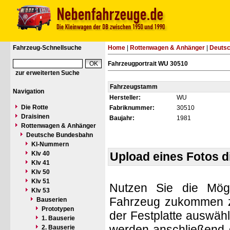
Fahrzeug-Schnellsuche
Home
|
Rottenwagen & Anhänger
|
Deuts
Fahrzeugportrait WU 30510
zur erweiterten Suche
Fahrzeugstamm
Navigation
Hersteller:
WU
Die Rotte
Fabriknummer:
30510
Draisinen
Baujahr:
1981
Rottenwagen & Anhänger
Deutsche Bundesbahn
Kl-Nummern
Klv 40
Upload eines Fotos 
Klv 41
Klv 50
Klv 51
Nutzen Sie die Mögl
Klv 53
Fahrzeug zukommen zu 
Bauserien
Prototypen
der Festplatte auswäh
1. Bauserie
werden anschließend d
2. Bauserie