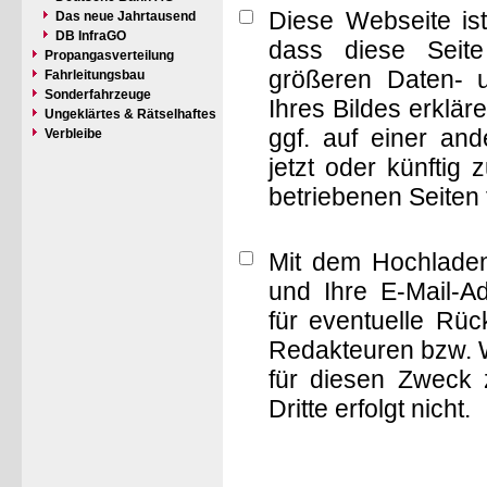
Diese Webseite is
Das neue Jahrtausend
DB InfraGO
dass diese Seite 
Propangasverteilung
größeren Daten- 
Fahrleitungsbau
Sonderfahrzeuge
Ihres Bildes erklä
Ungeklärtes & Rätselhaftes
ggf. auf einer a
Verbleibe
jetzt oder künftig
betriebenen Seiten
Mit dem Hochladen
und Ihre E-Mail-A
für eventuelle Rü
Redakteuren bzw. W
für diesen Zweck 
Dritte erfolgt nicht.