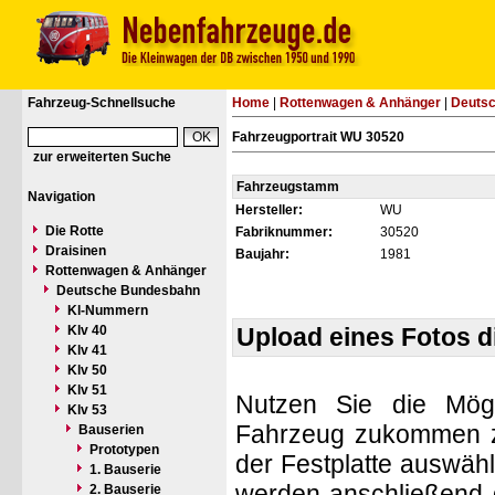
Fahrzeug-Schnellsuche
Home
|
Rottenwagen & Anhänger
|
Deuts
Fahrzeugportrait WU 30520
zur erweiterten Suche
Fahrzeugstamm
Navigation
Hersteller:
WU
Die Rotte
Fabriknummer:
30520
Draisinen
Baujahr:
1981
Rottenwagen & Anhänger
Deutsche Bundesbahn
Kl-Nummern
Klv 40
Upload eines Fotos 
Klv 41
Klv 50
Klv 51
Nutzen Sie die Mögl
Klv 53
Fahrzeug zukommen zu 
Bauserien
Prototypen
der Festplatte auswäh
1. Bauserie
werden anschließend d
2. Bauserie