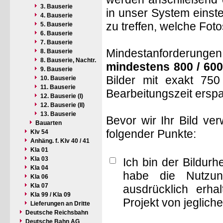
3. Bauserie
in unser System einste
4. Bauserie
zu treffen, welche Fot
5. Bauserie
6. Bauserie
7. Bauserie
Mindestanforderungen: 
8. Bauserie
8. Bauserie, Nachtr.
mindestens 800 / 600
9. Bauserie
Bilder mit exakt 75
10. Bauserie
11. Bauserie
Bearbeitungszeit ersp
12. Bauserie (I)
12. Bauserie (II)
13. Bauserie
Bevor wir Ihr Bild ve
Bauarten
folgender Punkte:
Klv 54
Anhäng. f. Klv 40 / 41
Kla 01
Kla 03
Ich bin der Bildur
Kla 04
habe die Nutzun
Kla 06
Kla 07
ausdrücklich erha
Kla 99 / Kla 09
Projekt von jeglich
Lieferungen an Dritte
Deutsche Reichsbahn
Deutsche Bahn AG