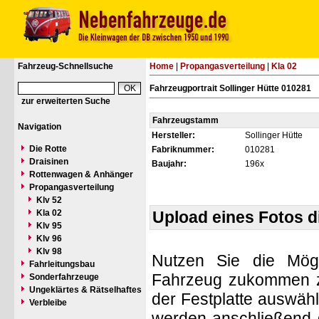
Fahrzeug-Schnellsuche
Home
|
Propangasverteilung
|
Kla 02
Fahrzeugportrait Sollinger Hütte 010281
zur erweiterten Suche
Fahrzeugstamm
Navigation
Hersteller:
Sollinger Hütte
Die Rotte
Fabriknummer:
010281
Draisinen
Baujahr:
196x
Rottenwagen & Anhänger
Propangasverteilung
Klv 52
Kla 02
Upload eines Fotos 
Klv 95
Klv 96
Klv 98
Nutzen Sie die Mögl
Fahrleitungsbau
Fahrzeug zukommen zu 
Sonderfahrzeuge
Ungeklärtes & Rätselhaftes
der Festplatte auswäh
Verbleibe
werden anschließend d