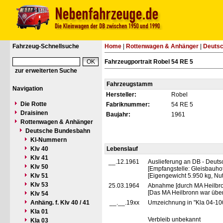
Fahrzeug-Schnellsuche
Home
|
Rottenwagen & Anhänger
|
Deuts
Fahrzeugportrait Robel 54 RE 5
zur erweiterten Suche
Fahrzeugstamm
Navigation
Hersteller:
Robel
Die Rotte
Fabriknummer:
54 RE 5
Draisinen
Baujahr:
1961
Rottenwagen & Anhänger
Deutsche Bundesbahn
Kl-Nummern
Klv 40
Lebenslauf
Klv 41
__.12.1961
Auslieferung an DB - Deut
Klv 50
[Empfangstelle: Gleisbauho
Klv 51
[Eigengewicht 5.950 kg, Nut
Klv 53
25.03.1964
Abnahme [durch MA Heilbr
[Das MA Heilbronn war über
Klv 54
Anhäng. f. Klv 40 / 41
__.__.19xx
Umzeichnung in "Kla 04-1
Kla 01
Verbleib unbekannt
Kla 03