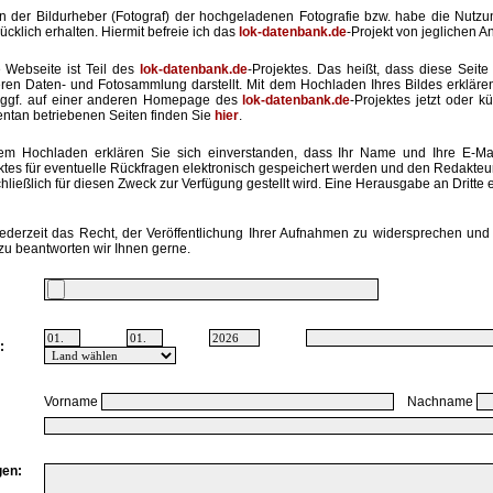
in der Bildurheber (Fotograf) der hochgeladenen Fotografie bzw. habe die Nut
ücklich erhalten. Hiermit befreie ich das
lok-datenbank.de
-Projekt von jeglichen A
 Webseite ist Teil des
lok-datenbank.de
-Projektes. Das heißt, dass diese Seite 
ren Daten- und Fotosammlung darstellt. Mit dem Hochladen Ihres Bildes erkläre
ggf. auf einer anderen Homepage des
lok-datenbank.de
-Projektes jetzt oder k
tan betriebenen Seiten finden Sie
hier
.
em Hochladen erklären Sie sich einverstanden, dass Ihr Name und Ihre E-Ma
ktes für eventuelle Rückfragen elektronisch gespeichert werden und den Redakte
hließlich für diesen Zweck zur Verfügung gestellt wird. Eine Herausgabe an Dritte er
ederzeit das Recht, der Veröffentlichung Ihrer Aufnahmen zu widersprechen und 
zu beantworten wir Ihnen gerne.
:
Vorname
Nachname
en: