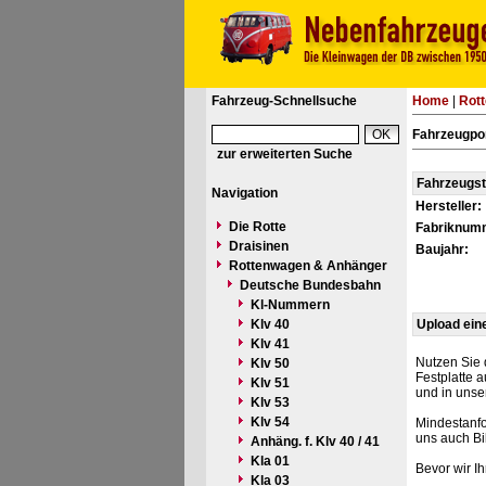
Fahrzeug-Schnellsuche
Home
|
Rot
Fahrzeugpor
zur erweiterten Suche
Fahrzeugs
Navigation
Hersteller:
Die Rotte
Fabriknum
Draisinen
Baujahr:
Rottenwagen & Anhänger
Deutsche Bundesbahn
Kl-Nummern
Klv 40
Upload ein
Klv 41
Nutzen Sie 
Klv 50
Festplatte 
Klv 51
und in unse
Klv 53
Klv 54
Mindestanfo
uns auch Bi
Anhäng. f. Klv 40 / 41
Kla 01
Bevor wir I
Kla 03