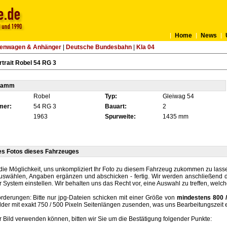
Home
News
tenwagen & Anhänger
|
Deutsche Bundesbahn
|
Kla 04
trait Robel 54 RG 3
tamm
Robel
Typ:
Gleiwag 54
mer:
54 RG 3
Bauart:
2
1963
Spurweite:
1435 mm
es Fotos dieses Fahrzeuges
die Möglichkeit, uns unkompliziert Ihr Foto zu diesem Fahrzeug zukommen zu lassen
auswählen, Angaben ergänzen und abschicken - fertig. Wir werden anschließend d
r System einstellen. Wir behalten uns das Recht vor, eine Auswahl zu treffen, welc
rderungen: Bitte nur jpg-Dateien schicken mit einer Größe von
mindestens 800 /
lder mit exakt 750 / 500 Pixeln Seitenlängen zusenden, was uns Bearbeitungszeit 
hr Bild verwenden können, bitten wir Sie um die Bestätigung folgender Punkte: