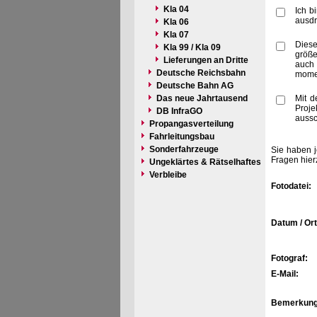
Kla 04
Ich b
ausdr
Kla 06
Kla 07
Diese
Kla 99 / Kla 09
größe
Lieferungen an Dritte
auch 
Deutsche Reichsbahn
momen
Deutsche Bahn AG
Das neue Jahrtausend
Mit d
Proje
DB InfraGO
aussc
Propangasverteilung
Fahrleitungsbau
Sonderfahrzeuge
Sie haben j
Fragen hier
Ungeklärtes & Rätselhaftes
Verbleibe
Fotodatei:
Datum / Ort
Fotograf:
E-Mail:
Bemerkung