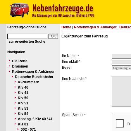
Fahrzeug-Schnellsuche
Home
|
Rottenwagen & Anhänger
|
Deuts
Ergänzungen zum Fahrzeug
zur erweiterten Suche
Navigation
Ihr Name *
Die Rotte
Ihre eMail *
Draisinen
Betreff
Rottenwagen & Anhänger
Deutsche Bundesbahn
Ihre Nachricht *
Kl-Nummern
Klv 40
Klv 41
Klv 50
Klv 51
Klv 53
Klv 54
Spam-Schutz *
Anhäng. f. Klv 40 / 41
Kla 01
002 - 071