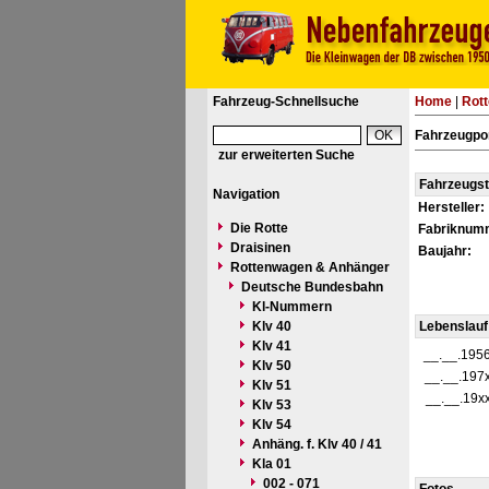
Fahrzeug-Schnellsuche
Home
|
Rot
Fahrzeugpor
zur erweiterten Suche
Fahrzeugs
Navigation
Hersteller:
Die Rotte
Fabriknum
Draisinen
Baujahr:
Rottenwagen & Anhänger
Deutsche Bundesbahn
Kl-Nummern
Klv 40
Lebenslauf
Klv 41
__.__.195
Klv 50
__.__.197
Klv 51
__.__.19x
Klv 53
Klv 54
Anhäng. f. Klv 40 / 41
Kla 01
002 - 071