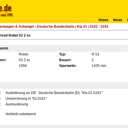
Home
News
tenwagen & Anhänger
|
Deutsche Bundesbahn
|
Kla 01
|
0102 - 0191
trait Robel 53 Z xx
tamm
Robel
Typ:
R 53
mer:
53 Z xx
Bauart:
2
1956
Spurweite:
1435 mm
6
Auslieferung an DB - Deutsche Bundesbahn [D] "Kla 01-0161"
x
Umzeichnung in "01.0161"
x
Ausmusterung
Verbleib unbekannt