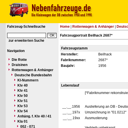
Fahrzeug-Schnellsuche
Home
|
Rottenwagen & Anhänger
|
Deuts
Fahrzeugportrait Beilhack 2687*
zur erweiterten Suche
Fahrzeugstamm
Navigation
Hersteller:
Beilhack
Die Rotte
Fabriknummer:
2687*
Draisinen
Baujahr:
1956
Rottenwagen & Anhänger
Deutsche Bundesbahn
Kl-Nummern
Klv 40
Lebenslauf
Klv 41
[*Fabriknummer rekonstruie
Klv 50
Klv 51
Klv 53
__.__.1956
Auslieferung an DB - Deut
Klv 54
__.__.197x
Umzeichnung in "01.0212"
Anhäng. f. Klv 40 / 41
__.__.19xx
Ausmusterung
Kla 01
002 - 071
Verbleib unbekannt