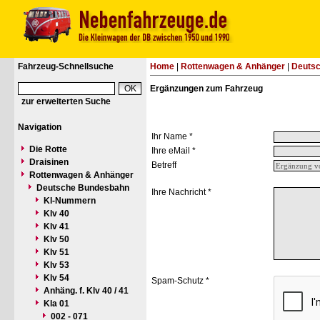
Fahrzeug-Schnellsuche
Home
|
Rottenwagen & Anhänger
|
Deuts
Ergänzungen zum Fahrzeug
zur erweiterten Suche
Navigation
Ihr Name *
Die Rotte
Ihre eMail *
Draisinen
Betreff
Rottenwagen & Anhänger
Deutsche Bundesbahn
Ihre Nachricht *
Kl-Nummern
Klv 40
Klv 41
Klv 50
Klv 51
Klv 53
Klv 54
Spam-Schutz *
Anhäng. f. Klv 40 / 41
Kla 01
002 - 071