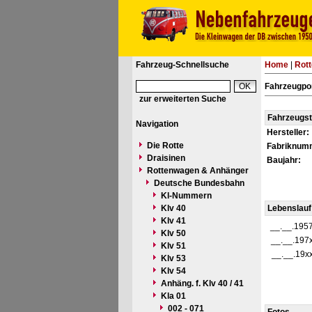
Fahrzeug-Schnellsuche
Home
|
Rot
Fahrzeugpor
zur erweiterten Suche
Fahrzeugs
Navigation
Hersteller:
Die Rotte
Fabriknum
Draisinen
Baujahr:
Rottenwagen & Anhänger
Deutsche Bundesbahn
Kl-Nummern
Klv 40
Lebenslauf
Klv 41
__.__.195
Klv 50
__.__.197
Klv 51
__.__.19x
Klv 53
Klv 54
Anhäng. f. Klv 40 / 41
Kla 01
002 - 071