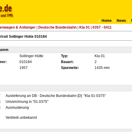
Home
News
tenwagen & Anhänger
|
Deutsche Bundesbahn
|
Kla 01
|
0357 - 0411
trait Sollinger Hütte 010184
tamm
Sollinger Hütte
Typ:
Kla 01
mer:
010184
Bauart:
2
1957
Spurweite:
1435 mm
7
Auslieferung an DB - Deutsche Bundesbahn [D] "Kla 01-0375"
x
Umzeichnung in "01.0375"
x
Ausmusterung
Verbleib unbekannt