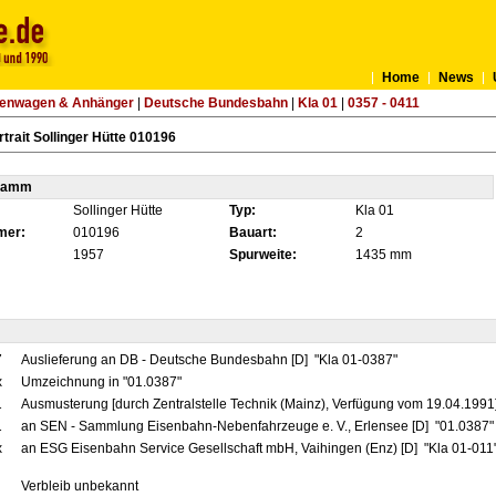
Home
News
tenwagen & Anhänger
|
Deutsche Bundesbahn
|
Kla 01
|
0357 - 0411
trait Sollinger Hütte 010196
tamm
Sollinger Hütte
Typ:
Kla 01
mer:
010196
Bauart:
2
1957
Spurweite:
1435 mm
7
Auslieferung an DB - Deutsche Bundesbahn [D] "Kla 01-0387"
x
Umzeichnung in "01.0387"
1
Ausmusterung [durch Zentralstelle Technik (Mainz), Verfügung vom 19.04.1991
1
an SEN - Sammlung Eisenbahn-Nebenfahrzeuge e. V., Erlensee [D] "01.0387" 
x
an ESG Eisenbahn Service Gesellschaft mbH, Vaihingen (Enz) [D] "Kla 01-011
Verbleib unbekannt