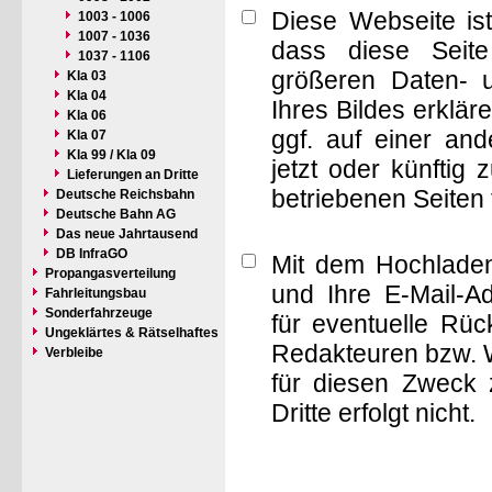
Diese Webseite is
1003 - 1006
1007 - 1036
dass diese Seite 
1037 - 1106
größeren Daten- 
Kla 03
Kla 04
Ihres Bildes erklä
Kla 06
ggf. auf einer a
Kla 07
Kla 99 / Kla 09
jetzt oder künftig
Lieferungen an Dritte
betriebenen Seiten
Deutsche Reichsbahn
Deutsche Bahn AG
Das neue Jahrtausend
DB InfraGO
Mit dem Hochladen
Propangasverteilung
und Ihre E-Mail-A
Fahrleitungsbau
Sonderfahrzeuge
für eventuelle Rü
Ungeklärtes & Rätselhaftes
Redakteuren bzw. W
Verbleibe
für diesen Zweck 
Dritte erfolgt nicht.