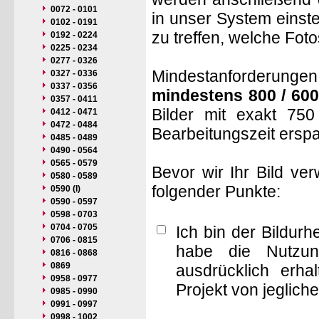
0072 - 0101
in unser System einste
0102 - 0191
zu treffen, welche Fot
0192 - 0224
0225 - 0234
0277 - 0326
Mindestanforderungen: 
0327 - 0336
0337 - 0356
mindestens 800 / 600
0357 - 0411
Bilder mit exakt 75
0412 - 0471
0472 - 0484
Bearbeitungszeit ersp
0485 - 0489
0490 - 0564
0565 - 0579
Bevor wir Ihr Bild ve
0580 - 0589
folgender Punkte:
0590 (I)
0590 - 0597
0598 - 0703
0704 - 0705
Ich bin der Bildur
0706 - 0815
habe die Nutzun
0816 - 0868
0869
ausdrücklich erha
0958 - 0977
Projekt von jeglich
0985 - 0990
0991 - 0997
0998 - 1002