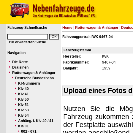
Fahrzeug-Schnellsuche
Home
|
Rottenwagen & Anhänger
|
Deuts
Fahrzeugportrait IWK 9467-04
zur erweiterten Suche
Fahrzeugstamm
Navigation
Hersteller:
IWK
Die Rotte
Fabriknummer:
9467-04
Draisinen
Baujahr:
1959
Rottenwagen & Anhänger
Deutsche Bundesbahn
Kl-Nummern
Klv 40
Upload eines Fotos 
Klv 41
Klv 50
Klv 51
Nutzen Sie die Mögl
Klv 53
Fahrzeug zukommen zu 
Klv 54
Anhäng. f. Klv 40 / 41
der Festplatte auswäh
Kla 01
werden anschließend d
002 - 071