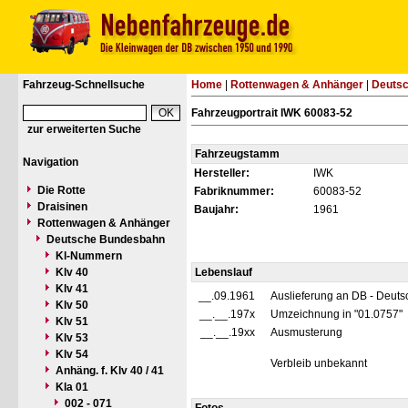
Fahrzeug-Schnellsuche
Home
|
Rottenwagen & Anhänger
|
Deuts
Fahrzeugportrait IWK 60083-52
zur erweiterten Suche
Fahrzeugstamm
Navigation
Hersteller:
IWK
Die Rotte
Fabriknummer:
60083-52
Draisinen
Baujahr:
1961
Rottenwagen & Anhänger
Deutsche Bundesbahn
Kl-Nummern
Klv 40
Lebenslauf
Klv 41
__.09.1961
Auslieferung an DB - Deut
Klv 50
__.__.197x
Umzeichnung in "01.0757"
Klv 51
__.__.19xx
Ausmusterung
Klv 53
Klv 54
Verbleib unbekannt
Anhäng. f. Klv 40 / 41
Kla 01
002 - 071