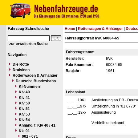
Fahrzeug-Schnellsuche
Home
|
Rottenwagen & Anhänger
|
Deuts
Fahrzeugportrait IWK 60084-65
zur erweiterten Suche
Fahrzeugstamm
Navigation
Hersteller:
IWK
Die Rotte
Fabriknummer:
60084-65
Draisinen
Baujahr:
1961
Rottenwagen & Anhänger
Deutsche Bundesbahn
Kl-Nummern
Klv 40
Lebenslauf
Klv 41
__.__.1961
Auslieferung an DB - Deut
Klv 50
__.__.197x
Umzeichnung in "01.0770"
Klv 51
__.__.19xx
Ausmusterung
Klv 53
Klv 54
Verbleib unbekannt
Anhäng. f. Klv 40 / 41
Kla 01
002 - 071