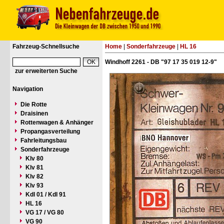
Fahrzeug-Schnellsuche
Home
|
Sonderfahrzeuge
|
HL 16
Windhoff 2261 - DB "97 17 35 019 12-9"
zur erweiterten Suche
Navigation
Die Rotte
Draisinen
Rottenwagen & Anhänger
Propangasverteilung
Fahrleitungsbau
Sonderfahrzeuge
Klv 80
Klv 81
Klv 82
Klv 93
Kdl 01 / Kdl 91
HL 16
VG 17 / VG 80
VG 90