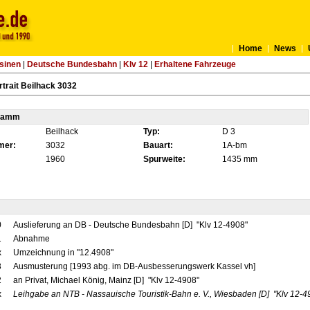
Home
News
sinen
|
Deutsche Bundesbahn
|
Klv 12
|
Erhaltene Fahrzeuge
trait Beilhack 3032
tamm
Beilhack
Typ:
D 3
mer:
3032
Bauart:
1A-bm
1960
Spurweite:
1435 mm
0
Auslieferung an DB - Deutsche Bundesbahn [D] "Klv 12-4908"
1
Abnahme
x
Umzeichnung in "12.4908"
3
Ausmusterung [1993 abg. im DB-Ausbesserungswerk Kassel vh]
2
an Privat, Michael König, Mainz [D] "Klv 12-4908"
x
Leihgabe an NTB - Nassauische Touristik-Bahn e. V., Wiesbaden
[D]
"Klv 12-4