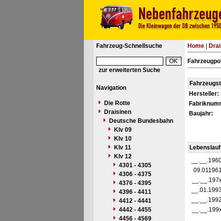
Fahrzeug-Schnellsuche
Home
|
Drai
Fahrzeugpor
zur erweiterten Suche
Fahrzeugs
Navigation
Hersteller:
Die Rotte
Fabriknum
Draisinen
Baujahr:
Deutsche Bundesbahn
Klv 09
Klv 10
Klv 11
Lebenslauf
Klv 12
__.__.196
4301 - 4305
09.01196
4306 - 4375
__.__.197
4376 - 4395
__.01.199
4396 - 4411
__.__.199
4412 - 4441
4442 - 4455
__.__.199
4456 - 4569