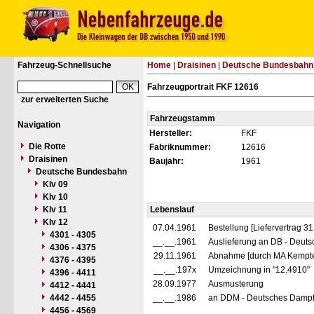
Fahrzeug-Schnellsuche
Home
|
Draisinen
|
Deutsche Bundesbahn
Fahrzeugportrait FKF 12616
zur erweiterten Suche
Fahrzeugstamm
Navigation
Hersteller:
FKF
Die Rotte
Fabriknummer:
12616
Draisinen
Baujahr:
1961
Deutsche Bundesbahn
Klv 09
Klv 10
Klv 11
Lebenslauf
Klv 12
07.04.1961
Bestellung [Liefervertrag 3
4301 - 4305
__.__.1961
Auslieferung an DB - Deut
4306 - 4375
29.11.1961
Abnahme [durch MA Kempt
4376 - 4395
__.__.197x
Umzeichnung in "12.4910"
4396 - 4411
28.09.1977
Ausmusterung
4412 - 4441
4442 - 4455
__.__.1986
an DDM - Deutsches Dampf
4456 - 4569