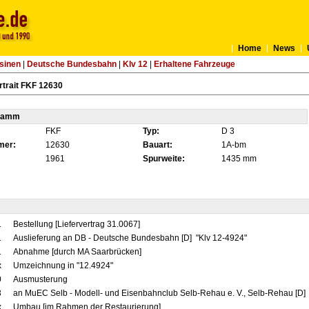
Home
News
sinen
|
Deutsche Bundesbahn
|
Klv 12
|
Erhaltene Fahrzeuge
trait FKF 12630
tamm
FKF
Typ:
D 3
mer:
12630
Bauart:
1A-bm
1961
Spurweite:
1435 mm
1
Bestellung [Liefervertrag 31.0067]
1
Auslieferung an DB - Deutsche Bundesbahn [D] "Klv 12-4924"
1
Abnahme [durch MA Saarbrücken]
x
Umzeichnung in "12.4924"
0
Ausmusterung
3
an MuEC Selb - Modell- und Eisenbahnclub Selb-Rehau e. V., Selb-Rehau [D] 
x
Umbau [im Rahmen der Restaurierung]