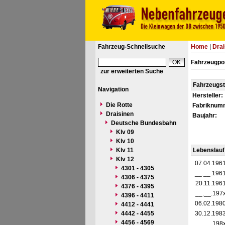
Fahrzeug-Schnellsuche
Home
|
Drai
Fahrzeugpor
zur erweiterten Suche
Fahrzeugs
Navigation
Hersteller:
Die Rotte
Fabriknum
Draisinen
Baujahr:
Deutsche Bundesbahn
Klv 09
Klv 10
Klv 11
Lebenslauf
Klv 12
07.04.196
4301 - 4305
__.__.196
4306 - 4375
20.11.196
4376 - 4395
__.__.197
4396 - 4411
06.02.198
4412 - 4441
4442 - 4455
30.12.198
4456 - 4569
__.__.198