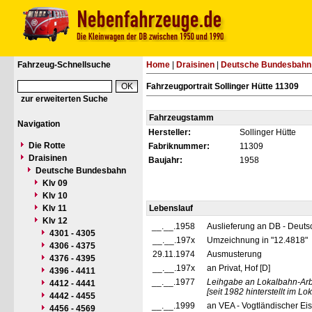
Fahrzeug-Schnellsuche
Home
|
Draisinen
|
Deutsche Bundesbahn
Fahrzeugportrait Sollinger Hütte 11309
zur erweiterten Suche
Fahrzeugstamm
Navigation
Hersteller:
Sollinger Hütte
Die Rotte
Fabriknummer:
11309
Draisinen
Baujahr:
1958
Deutsche Bundesbahn
Klv 09
Klv 10
Klv 11
Lebenslauf
Klv 12
__.__.1958
Auslieferung an DB - Deut
4301 - 4305
__.__.197x
Umzeichnung in "12.4818"
4306 - 4375
29.11.1974
Ausmusterung
4376 - 4395
__.__.197x
an Privat, Hof [D]
4396 - 4411
__.__.1977
Leihgabe an Lokalbahn-Arb
4412 - 4441
[seit 1982 hinterstellt im 
4442 - 4455
__.__.1999
an VEA - Vogtländischer Eis
4456 - 4569