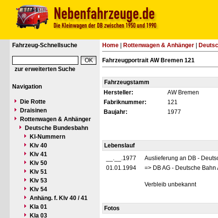
Fahrzeug-Schnellsuche
Home
|
Rottenwagen & Anhänger
|
Deuts
Fahrzeugportrait AW Bremen 121
zur erweiterten Suche
Fahrzeugstamm
Navigation
Hersteller:
AW Bremen
Die Rotte
Fabriknummer:
121
Draisinen
Baujahr:
1977
Rottenwagen & Anhänger
Deutsche Bundesbahn
Kl-Nummern
Klv 40
Lebenslauf
Klv 41
__.__.1977
Auslieferung an DB - Deut
Klv 50
01.01.1994
=> DB AG - Deutsche Bahn 
Klv 51
Klv 53
Verbleib unbekannt
Klv 54
Anhäng. f. Klv 40 / 41
Kla 01
Fotos
Kla 03