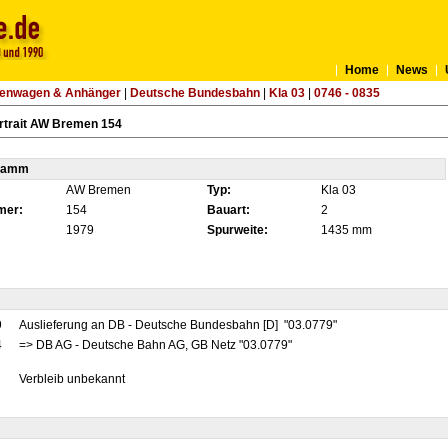
Home
News
tenwagen & Anhänger
|
Deutsche Bundesbahn
|
Kla 03
|
0746 - 0835
rtrait AW Bremen 154
tamm
AW Bremen
Typ:
Kla 03
mer:
154
Bauart:
2
1979
Spurweite:
1435 mm
9
Auslieferung an DB - Deutsche Bundesbahn [D] "03.0779"
4
=> DB AG - Deutsche Bahn AG, GB Netz "03.0779"
Verbleib unbekannt