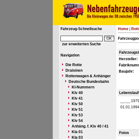
Fahrzeug-Schnellsuche
Home
|
Rot
Fahrzeugpo
zur erweiterten Suche
Fahrzeugs
Navigation
Hersteller:
Die Rotte
Fabriknum
Draisinen
Baujahr:
Rottenwagen & Anhänger
Deutsche Bundesbahn
Kl-Nummern
Klv 40
Lebenslauf
Klv 41
__.__.197
Klv 50
01.01.199
Klv 51
Klv 53
Klv 54
Anhäng. f. Klv 40 / 41
Kla 01
Fotos
Kla 03