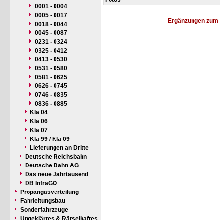
Fotos
0001 - 0004
0005 - 0017
Ergänzungen zum 
0018 - 0044
0045 - 0087
0231 - 0324
0325 - 0412
0413 - 0530
0531 - 0580
0581 - 0625
0626 - 0745
0746 - 0835
0836 - 0885
Kla 04
Kla 06
Kla 07
Kla 99 / Kla 09
Lieferungen an Dritte
Deutsche Reichsbahn
Deutsche Bahn AG
Das neue Jahrtausend
DB InfraGO
Propangasverteilung
Fahrleitungsbau
Sonderfahrzeuge
Ungeklärtes & Rätselhaftes