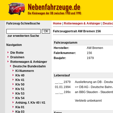
Fahrzeug-Schnellsuche
Home
|
Rottenwagen & Anhänger
|
Deuts
Fahrzeugportrait AW Bremen 156
zur erweiterten Suche
Fahrzeugstamm
Navigation
Hersteller:
AW Bremen
Die Rotte
Fabriknummer:
156
Draisinen
Baujahr:
1979
Rottenwagen & Anhänger
Deutsche Bundesbahn
Kl-Nummern
Klv 40
Lebenslauf
Klv 41
__.__.1979
Auslieferung an DB - Deut
Klv 50
01.01.1994
=> DB AG - Deutsche Bahn 
Klv 51
__.__.199x
an BBG Stauden - Staudenb
Klv 53
Klv 54
Verbleib unbekannt
Anhäng. f. Klv 40 / 41
Kla 01
Kla 03