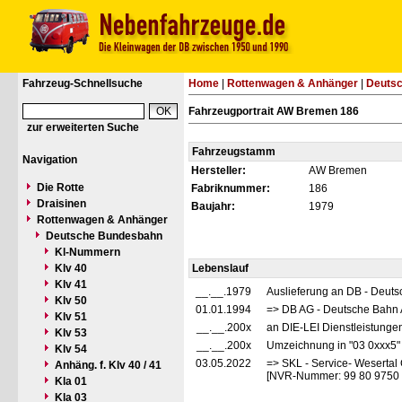
Fahrzeug-Schnellsuche
Home
|
Rottenwagen & Anhänger
|
Deuts
Fahrzeugportrait AW Bremen 186
zur erweiterten Suche
Fahrzeugstamm
Navigation
Hersteller:
AW Bremen
Die Rotte
Fabriknummer:
186
Draisinen
Baujahr:
1979
Rottenwagen & Anhänger
Deutsche Bundesbahn
Kl-Nummern
Klv 40
Lebenslauf
Klv 41
__.__.1979
Auslieferung an DB - Deut
Klv 50
01.01.1994
=> DB AG - Deutsche Bahn 
Klv 51
__.__.200x
an DIE-LEI Dienstleistunge
Klv 53
__.__.200x
Umzeichnung in "03 0xxx5"
Klv 54
03.05.2022
=> SKL - Service- Weserta
Anhäng. f. Klv 40 / 41
[NVR-Nummer: 99 80 9750
Kla 01
Kla 03