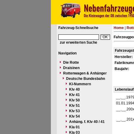
Fahrzeug-Schnellsuche
Home
|
Rot
Fahrzeugpo
zur erweiterten Suche
Fahrzeugs
Navigation
Hersteller:
Die Rotte
Fabriknum
Draisinen
Baujahr:
Rottenwagen & Anhänger
Deutsche Bundesbahn
Kl-Nummern
Klv 40
Lebenslauf
Klv 41
__.__.197
Klv 50
01.01.199
Klv 51
__.__.200
Klv 53
Klv 54
__.__.201
Anhäng. f. Klv 40 / 41
Kla 01
Kla 03