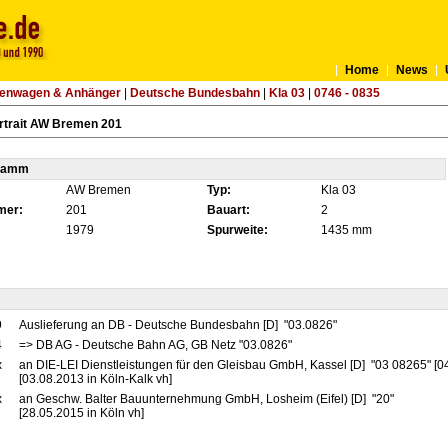
Home
News
tenwagen & Anhänger
|
Deutsche Bundesbahn
|
Kla 03
|
0746 - 0835
rtrait AW Bremen 201
tamm
AW Bremen
Typ:
Kla 03
mer:
201
Bauart:
2
1979
Spurweite:
1435 mm
9
Auslieferung an DB - Deutsche Bundesbahn [D] "03.0826"
4
=> DB AG - Deutsche Bahn AG, GB Netz "03.0826"
x
an DIE-LEI Dienstleistungen für den Gleisbau GmbH, Kassel [D] "03 08265" [0
[03.08.2013 in Köln-Kalk vh]
x
an Geschw. Balter Bauunternehmung GmbH, Losheim (Eifel) [D] "20"
[28.05.2015 in Köln vh]