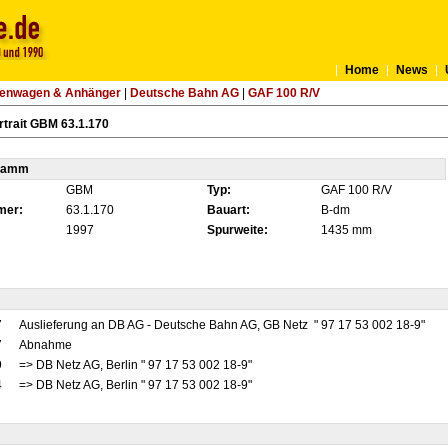
Home
News
tenwagen & Anhänger
|
Deutsche Bahn AG
|
GAF 100 R/V
trait GBM 63.1.170
tamm
GBM
Typ:
GAF 100 R/V
mer:
63.1.170
Bauart:
B-dm
1997
Spurweite:
1435 mm
7
Auslieferung an DB AG - Deutsche Bahn AG, GB Netz " 97 17 53 002 18-9"
7
Abnahme
9
=> DB Netz AG, Berlin " 97 17 53 002 18-9"
4
=> DB Netz AG, Berlin " 97 17 53 002 18-9"