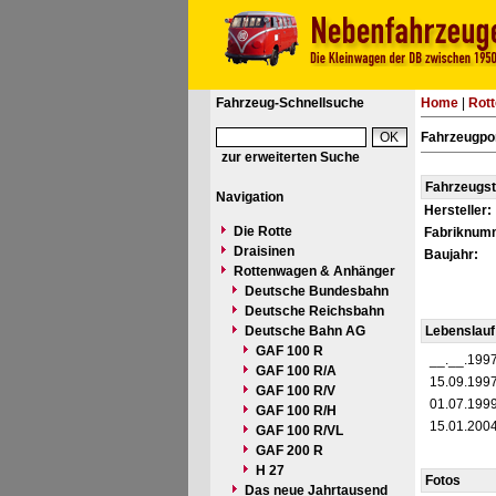
Fahrzeug-Schnellsuche
Home
|
Rot
Fahrzeugpor
zur erweiterten Suche
Fahrzeugs
Navigation
Hersteller:
Die Rotte
Fabriknum
Draisinen
Baujahr:
Rottenwagen & Anhänger
Deutsche Bundesbahn
Deutsche Reichsbahn
Deutsche Bahn AG
Lebenslauf
GAF 100 R
__.__.199
GAF 100 R/A
15.09.199
GAF 100 R/V
01.07.199
GAF 100 R/H
15.01.200
GAF 100 R/VL
GAF 200 R
H 27
Fotos
Das neue Jahrtausend