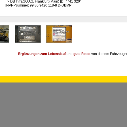
4
=> DB InfraGO AG, Frankfurt (Main) [D] "741 320"
[NVR-Nummer: 99 80 9420 118-8 D-DBMP]
Ergänzungen zum Lebenslauf
und
gute Fotos
von diesem Fahrzeug w