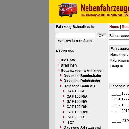
Fahrzeug-Schnellsuche
Home
|
Rot
Fahrzeugpor
zur erweiterten Suche
Fahrzeugs
Navigation
Hersteller:
Die Rotte
Fabriknum
Draisinen
Baujahr:
Rottenwagen & Anhänger
Deutsche Bundesbahn
Deutsche Reichsbahn
Deutsche Bahn AG
Lebenslauf
GAF 100 R
__.__.199
GAF 100 R/A
07.01.199
GAF 100 R/V
01.07.199
GAF 100 R/H
__.__.201
GAF 100 R/VL
GAF 200 R
__.__.202
H 27
Das neue Jahrtausend