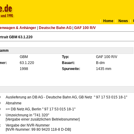
Home
News
tenwagen & Anhänger
|
Deutsche Bahn AG
|
GAF 100 R/V
trait GBM 63.1.220
tamm
GBM
Typ:
GAF 100 R/V
mer:
63.1.220
Bauart:
B-dm
1998
Spurweite:
1435 mm
9
Auslieferung an DB AG - Deutsche Bahn AG, GB Netz " 97 17 53 015 18-1"
9
Abnahme
9
=> DB Netz AG, Berlin " 97 17 53 015 18-1"
9
Umzeichnung in "741 320"
[Vergabe einer zusätzlichen Betriebsnummer]
x
Vergabe der NVR-Nummer
[NVR-Nummer: 99 80 9420 118-8 D-DB]