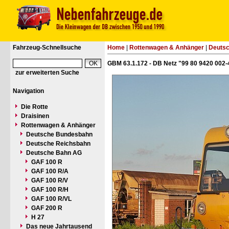
Fahrzeug-Schnellsuche
Home
|
Rottenwagen & Anhänger
|
Deuts
GBM 63.1.172 - DB Netz "99 80 9420 002
zur erweiterten Suche
Navigation
Die Rotte
Draisinen
Rottenwagen & Anhänger
Deutsche Bundesbahn
Deutsche Reichsbahn
Deutsche Bahn AG
GAF 100 R
GAF 100 R/A
GAF 100 R/V
GAF 100 R/H
GAF 100 R/VL
GAF 200 R
H 27
Das neue Jahrtausend